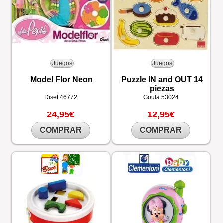
Juegos
Juegos
Model Flor Neon
Puzzle IN and OUT 14
piezas
Diset
46772
Goula
53024
24,95€
12,95€
COMPRAR
COMPRAR