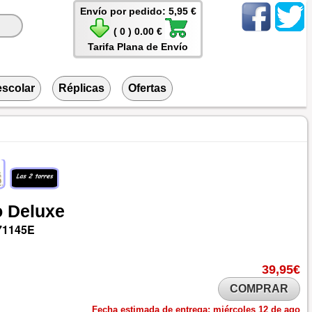
Envío por pedido: 5,95 €
( 0 ) 0.00 €
Tarifa Plana de Envío
escolar
Réplicas
Ofertas
o
Deluxe
71145E
39,95€
COMPRAR
Fecha estimada de entrega:
miércoles 12 de ago