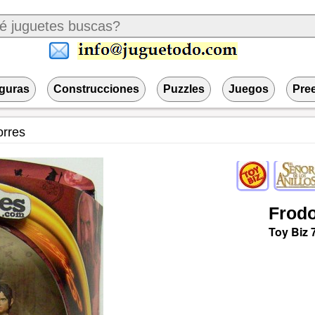
iguras
Construcciones
Puzzles
Juegos
Pre
orres
Frod
Toy Biz