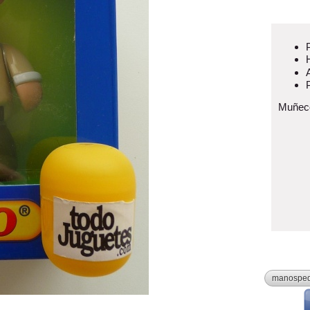
Muñec
manospe