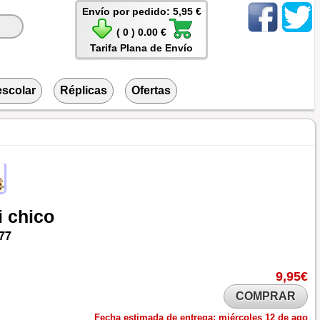
Envío por pedido: 5,95 €
( 0 ) 0.00 €
Tarifa Plana de Envío
escolar
Réplicas
Ofertas
i
chico
77
9,95€
COMPRAR
Fecha estimada de entrega:
miércoles 12 de ago