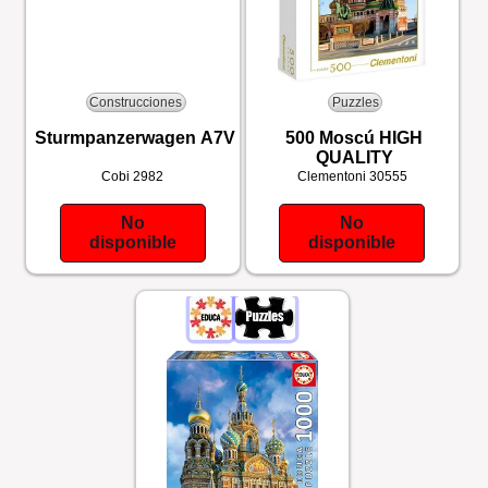
Construcciones
Puzzles
Sturmpanzerwagen A7V
500 Moscú HIGH
QUALITY
Cobi
2982
Clementoni
30555
No
No
disponible
disponible