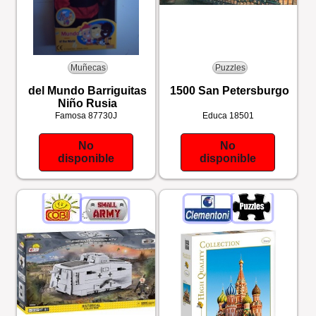
Muñecas
Puzzles
del Mundo Barriguitas
1500 San Petersburgo
Niño Rusia
Famosa
87730J
Educa
18501
No
No
disponible
disponible