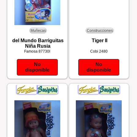
Muñecas
Construcciones
del Mundo Barriguitas
Tiger II
Niña Rusia
Famosa
87730I
Cobi
2480
No
No
disponible
disponible