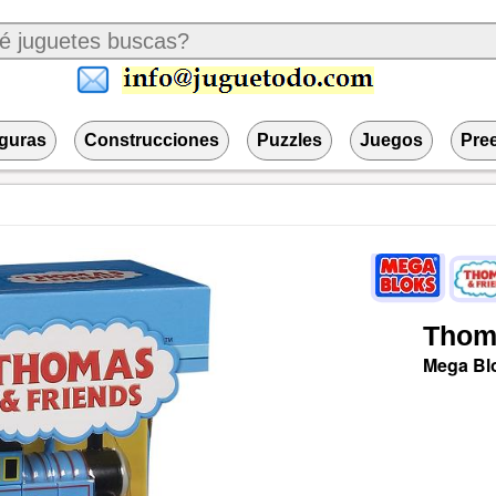
iguras
Construcciones
Puzzles
Juegos
Pre
Thom
Mega Bl