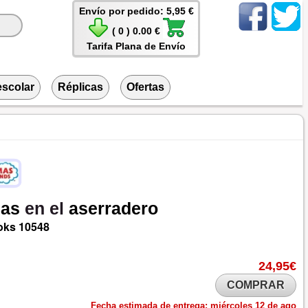
Envío por pedido: 5,95 €
( 0 ) 0.00 €
Tarifa Plana de Envío
escolar
Réplicas
Ofertas
as
en el
aserradero
oks
10548
24,95€
COMPRAR
Fecha estimada de entrega:
miércoles 12 de ago