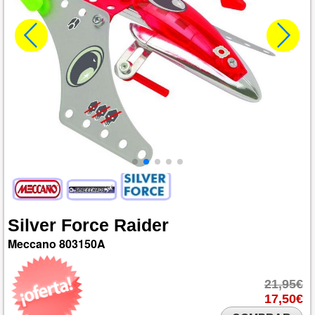
Silver
Force
Raider
Meccano
803150A
21,95€
17,50€