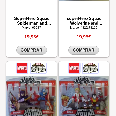
SuperHero Squad
superHero Squad
Spiderman and
Wolverine and
Scorpion
Sabertooth
Marvel
69287
Marvel
4822.78119
19,95€
19,95€
COMPRAR
COMPRAR