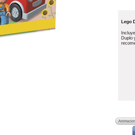
Lego D
Incluy
Duplo 
recome
Animacio