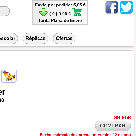
Envío por pedido: 5,95 €
( 0 ) 0.00 €
Tarifa Plana de Envío
escolar
Réplicas
Ofertas
er
88
39,95€
COMPRAR
Fecha estimada de entrega:
miércoles 12 de ago