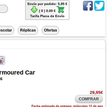
Envío por pedido: 5,95 €
( 0 ) 0.00 €
Tarifa Plana de Envío
escolar
Réplicas
Ofertas
rmoured
Car
36
29,95€
COMPRAR
Fecha estimada de entrega:
miércoles 12 de ago