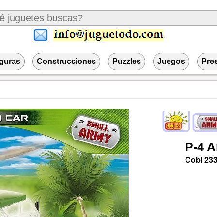
iguras
Construcciones
Puzzles
Juegos
Pre
P-4
A
Cobi
23