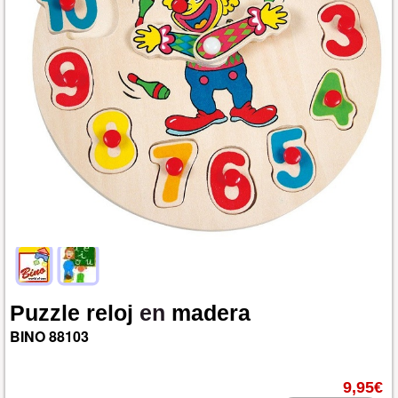
Puzzle
reloj
en
madera
BINO
88103
9,95€